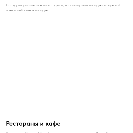
На территории пансионата находятся детские игровые площадки в парковой
зоне, волейбольная площадка.
Рестораны и кафе