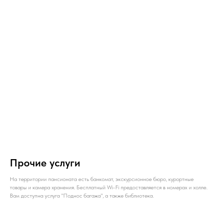
Прочие услуги
На территории пансионата есть банкомат, экскурсионное бюро, курортные
товары и камера хранения. Бесплатный Wi-Fi предоставляется в номерах и холле.
Вам доступна услуга "Поднос багажа", а также библиотека.