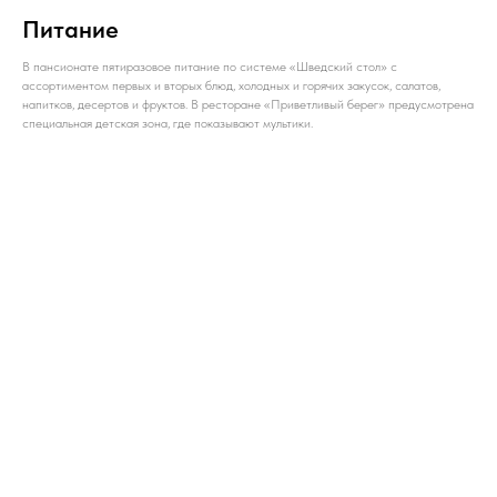
Питание
В пансионате пятиразовое питание по системе «Шведский стол» с
ассортиментом первых и вторых блюд, холодных и горячих закусок, салатов,
напитков, десертов и фруктов. В ресторане «Приветливый берег» предусмотрена
специальная детская зона, где показывают мультики.