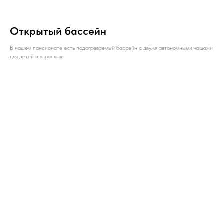
Открытый бассейн
В нашем пансионате есть подогреваемый бассейн с двумя автономными чашами
для детей и взрослых.