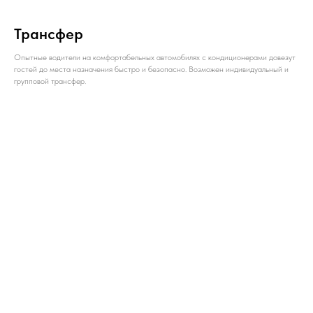
Трансфер
Опытные водители на комфортабельных автомобилях с кондиционерами довезут
гостей до места назначения быстро и безопасно. Возможен индивидуальный и
групповой трансфер.