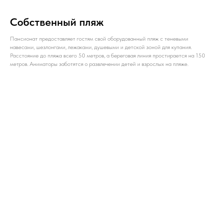
Собственный пляж
Пансионат предоставляет гостям свой оборудованный пляж с теневыми
навесами, шезлонгами, лежаками, душевыми и детской зоной для купания.
Расстояние до пляжа всего 50 метров, а береговая линия простирается на 150
метров. Аниматоры заботятся о развлечении детей и взрослых на пляже.