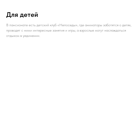
Для детей
В пансионате есть детский клуб «Непоседы», где аниматоры заботятся о детях,
проводят с ними интересные занятия и игры, а взрослые могут наслаждаться
отдыхом в уединении.