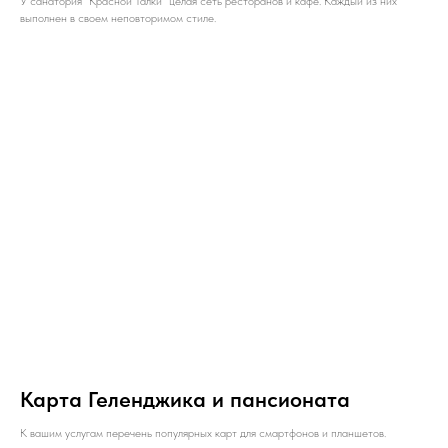
У санатория "Красной Талки" целая сеть ресторанов и кафе. Каждый из них
выполнен в своем неповторимом стиле.
Карта Геленджика и пансионата
К вашим услугам перечень популярных карт для смартфонов и планшетов.