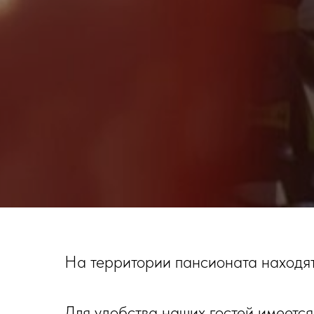
На территории пансионата находят
Для удобства наших гостей имеетс