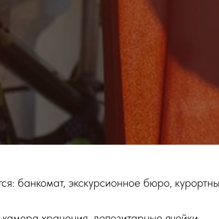
ся: банкомат, экскурсионное бюро, курортны
я камера хранения, депозитарные ячейки.